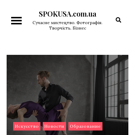
Перейти
SPOKUSA.com.ua
к
содержимому
Сучасне мистецтво. Фотографія.
Творчість. Бізнес
Искусство
Новости
Образование