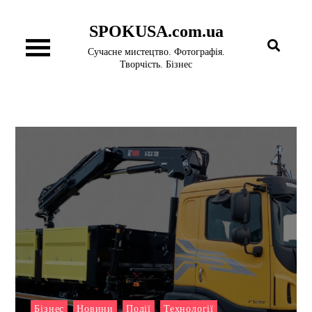
Перейти
SPOKUSA.com.ua
до
вмісту
Сучасне мистецтво. Фотографія.
Творчість. Бізнес
Бізнес
Новини
Події
Технології