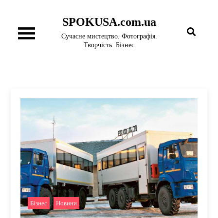
Перейти
SPOKUSA.com.ua
до
вмісту
Сучасне мистецтво. Фотографія.
Творчість. Бізнес
Бізнес
,
Новини