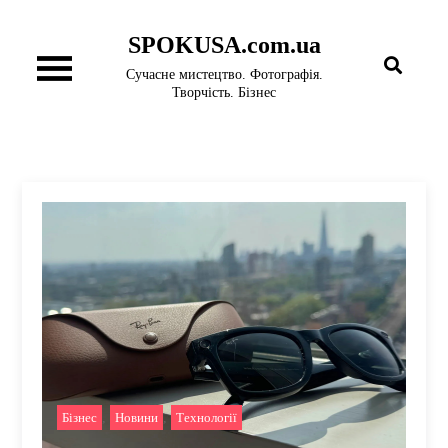
Перейти
SPOKUSA.com.ua
до
вмісту
Сучасне мистецтво. Фотографія.
Творчість. Бізнес
Бізнес
,
Новини
,
Технології