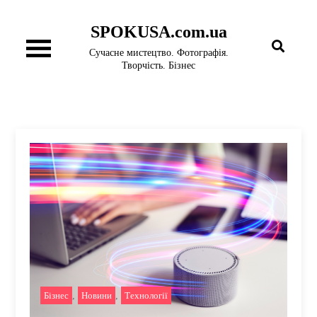
Перейти
SPOKUSA.com.ua
до
вмісту
Сучасне мистецтво. Фотографія.
Творчість. Бізнес
Бізнес
,
Новини
,
Технології