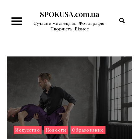
Перейти
SPOKUSA.com.ua
к
содержимому
Сучасне мистецтво. Фотографія.
Творчість. Бізнес
Искусство
Новости
Образование