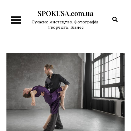
Перейти
SPOKUSA.com.ua
к
содержимому
Сучасне мистецтво. Фотографія.
Творчість. Бізнес