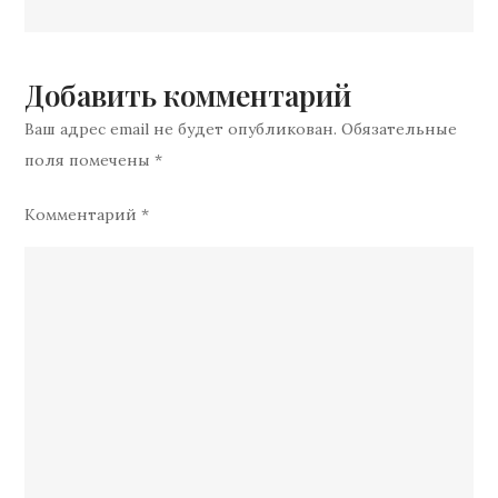
по
ли
пробовать
записям
свои
Добавить комментарий
силы
Ваш адрес email не будет опубликован.
Обязательные
в
поля помечены
*
этом
искусстве?
Комментарий
*