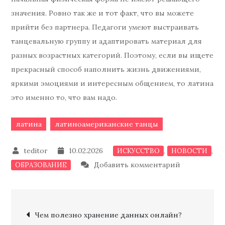
значения. Ровно так же и тот факт, что вы можете
прийти без партнера. Педагоги умеют выстраивать
танцевальную группу и адаптировать материал для
разных возрастных категорий. Поэтому, если вы ищете
прекрасный способ наполнить жизнь движениями,
яркими эмоциями и интересным общением, то латина
это именно то, что вам надо.
латина
латиноамериканские танцы
10.02.2026
,
,
ИСКУССТВО
НОВОСТИ
к
Добавить комментарий
ОБРАЗОВАНИЕ
записи
Зажигатель
Навигация
латина.
Чем полезно хранение данных онлайн?
Стоит