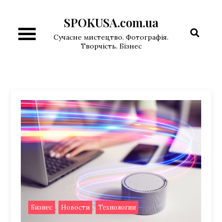
Перейти
SPOKUSA.com.ua
к
содержимому
Сучасне мистецтво. Фотографія.
Творчість. Бізнес
,
,
Бизнес
Новости
Технологии