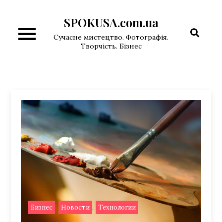
Перейти
SPOKUSA.com.ua
к
содержимому
Сучасне мистецтво. Фотографія.
Творчість. Бізнес
,
,
Бизнес
Новости
Технологии