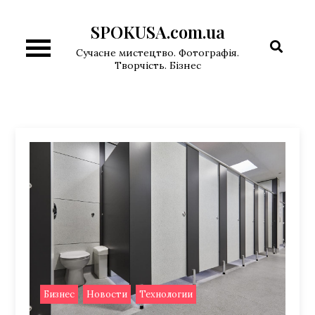
Перейти
SPOKUSA.com.ua
к
содержимому
Сучасне мистецтво. Фотографія.
Творчість. Бізнес
,
,
Бизнес
Новости
Технологии