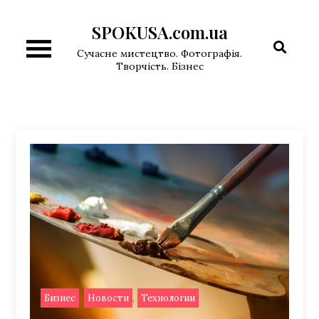
Перейти
SPOKUSA.com.ua
к
содержимому
Сучасне мистецтво. Фотографія.
Творчість. Бізнес
,
,
Бизнес
Новости
Технологии