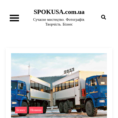
Перейти
SPOKUSA.com.ua
до
вмісту
Сучасне мистецтво. Фотографія.
Творчість. Бізнес
Бізнес
,
Новини