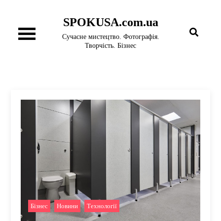
Перейти
SPOKUSA.com.ua
до
вмісту
Сучасне мистецтво. Фотографія.
Творчість. Бізнес
Бізнес
,
Новини
,
Технології